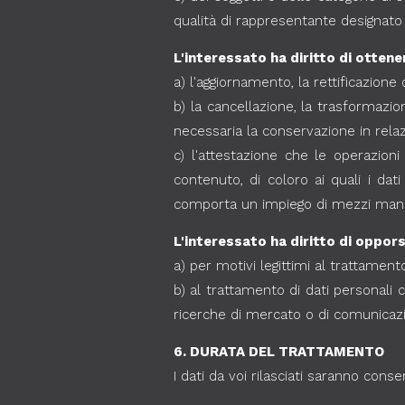
qualità di rappresentante designato ne
L'interessato ha diritto di ottene
a) l'aggiornamento, la rettificazione 
b) la cancellazione, la trasformazio
necessaria la conservazione in relazi
c) l'attestazione che le operazion
contenuto, di coloro ai quali i dat
comporta un impiego di mezzi manif
L'interessato ha diritto di opporsi
a) per motivi legittimi al trattament
b) al trattamento di dati personali c
ricerche di mercato o di comunica
6. DURATA DEL TRATTAMENTO
I dati da voi rilasciati saranno conse