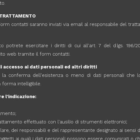
to.
L TRATTAMENTO
 form contatti saranno inviati via email al responsabile del trat
otrete esercitare i diritti di cui all'art. 7 del d.lgs. 196/2
to web tramite il form contatti.
i accesso ai dati personali ed altri diritti
ere la conferma dell'esistenza o meno di dati personali che 
 forma intelligibile.
e l'indicazione:
tamento;
rattamento effettuato con l'ausilio di strumenti elettronici;
itolare, dei responsabili e del rappresentante designato ai sensi 
 soggetti ai quali i dati personali possono essere comunicati o