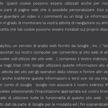
ate. Questi cookie possono essere utilizzati anche per ric
e parti di pagine web che è possibile personalizzare. Essi 
me guardare un video o i commenti su un blog. Le informazion
 grado di monitorare la vostra attività di navigazione su altri 
accetta che tali cookie possono essere installati sul proprio dispo
ytics, un servizio di analisi web fornito da Google , Inc. ( "Goo
epositati sul Vostro computer per consentire al sito web di ana
 cookie sull'utilizzo del sito web ( compreso il Vostro indiriz
 negli Stati Uniti. Google utilizzerà queste informazioni allo 
ttività del sito per gli operatori dello stesso e fornire altri serv
uò anche trasferire queste informazioni a terzi ove ciò sia imp
per conto di Google . Google non assocerà il vostro indirizzo 
 cookies selezionando l'impostazione appropriata sul vostro bro
do di utilizzare tutte le funzionalità di questo sito web . Ut
i dati da parte di Google per le modalità ed i fini sopraindicati