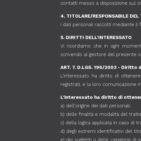
contatti messo a disposizione sul si
4. TITOLARE/RESPONSABILE DE
I dati personali raccolti mediante il
5. DIRITTI DELL'INTERESSATO
Vi ricordiamo che in ogni momento p
scrivendo al gestore del presente si
ART. 7. D.LGS. 196/2003 - Diritto d
L'interessato ha diritto di otten
registrati, e la loro comunicazione in
L'interessato ha diritto di ottener
a) dell'origine dei dati personali;
b) delle finalità e modalità del trat
c) della logica applicata in caso di t
d) degli estremi identificativi del t
e) dei soggetti o delle categorie di