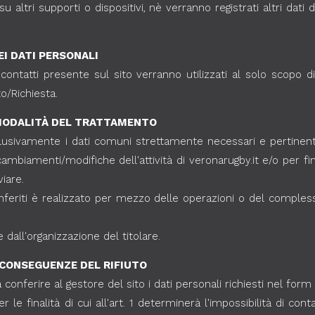
u altri supporti o dispositivi, nè verranno registrati altri dati 
EI DATI PERSONALI
m contatti presente sul sito verranno utilizzati al solo scopo 
o/Richiesta.
E MODALITÀ DEL TRATTAMENTO
clusivamente i dati comuni strettamente necessari e pertinenti 
ambiamenti/modifiche dell'attività di veronarugby.it e/o per fi
iare.
nferiti è realizzato per mezzo delle operazioni o del complesso
dall'organizzazione del titolare.
 CONSEGUENZE DEL RIFIUTO
conferire al gestore del sito i dati personali richiesti nel form c
er le finalità di cui all'art. 1 determinerà l'impossibilità di con