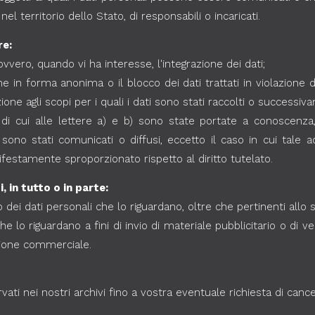
l territorio dello Stato, di responsabili o incaricati.
re:
ovvero, quando vi ha interesse, l'integrazione dei dati;
ne in forma anonima o il blocco dei dati trattati in violazione d
one agli scopi per i quali i dati sono stati raccolti o successiva
i di cui alle lettere a) e b) sono state portate a conoscenza
i sono stati comunicati o diffusi, eccetto il caso in cui tale
estamente sproporzionato rispetto al diritto tutelato.
, in tutto o in parte:
o dei dati personali che lo riguardano, oltre che pertinenti allo 
he lo riguardano a fini di invio di materiale pubblicitario o di 
zione commerciale.
rvati nei nostri archivi fino a vostra eventuale richiesta di cance