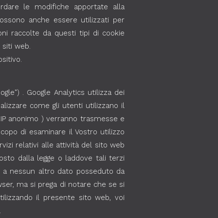
ordare le modifiche apportate alla
possono anche essere utilizzati per
i raccolte da questi tipi di cookie
siti web.
sitivo.
gle") . Google Analytics utilizza dei
lizzare come gli utenti utilizzano il
zo IP anonimo ) verranno trasmesse e
scopo di esaminare il Vostro utilizzo
izi relativi alle attività del sito web
osto dalla legge o laddove tali terzi
IP a nessun altro dato posseduto da
wser, ma si prega di notare che se si
ilizzando il presente sito web, voi
.