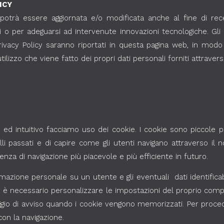
ICY
t potrà essere aggiornata e/o modificata anche al fine di r
ali o per adeguarsi ad intervenute innovazioni tecnologiche. Gl
rivacy Policy saranno riportati in questa pagina web, in modo
lizzo che viene fatto dei propri dati personali forniti attraverso
e ed intuitivo facciamo uso dei cookie. I cookie sono piccole p
li passati e di capire come gli utenti navigano attraverso il no
enza di navigazione più piacevole e più efficiente in futuro.
rmazione personale su un utente e gli eventuali dati identifica
kie è necessario personalizzare le impostazioni del proprio com
ggio di avviso quando i cookie vengono memorizzati. Per proce
con la navigazione.