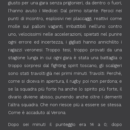
giusto per una gara senza prigionieri, da dentro o fuori,
l'hanno avuto i Medicei. Dal primo istante. Feroci nei
punti di incontro, esplosivi nei placcaggi, reattivi come
molle sui palloni vaganti, imbattibili nell'uno contro
uno, velocissimi nelle accelerazioni, spietati nel punire
ogni errore ed incertezza, i gigliati hanno annichilito i
ragazzi veronesi. Troppo tesi, troppo provati da una
stagione lunga in cui ogni gara è stata una battaglia o
troppo sorpresi dal fighting spirit toscano, gli scaligeri
sono stati travolti già nei primi minuti. Travolti. Perché,
come si diceva in apertura, il rugby poi non perdona; e
se la squadra più forte ha anche lo spirito più forte, il
divario diviene abisso, punendo anche oltre i demeriti
l'altra squadra. Che non riesce più a essere se stessa.
Come è accaduto al Verona.
Dopo sei minuti il punteggio era 14 a 0; dopo