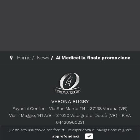
Home
News
Ai Medicei la finale promozione
VERONA RUGBY
Payanini Center - Via San Marco 114 - 37138 Verona (VR)
Via I° Maggio, 141 A/B - 37020 Volargne di Dolcè (VR) - P.IVA
04420960231
+39 045 8536211
Questo sito usa cookie per fornirti un'esperienza di navigazione migliore.
info@veronarugby.it
approfondisci