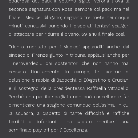
poderosa del pack il settimo sigillo. Verona trova la
seconda segnatura con Rossi sempre col pack ma nel
finale I Medicei dilagano; segnano tre mete nei cinque
minuti conclusivi punendo i disperati tentavi scaligeri
di attaccare per ridurre il divario. 69 a 10 il finale così.
Trionfo meritato per i Medicei applauditi anche dal
sindaco di Firenze giunto in tribuna, applausi anche per
i neroverdeblu dai sostenitori che non hanno mai
cessato l'incitamento. In campo, le lacrime di
delusione e rabbia di Badocchi, di D'Agostino e Cruciani
e il sostegno della presidentessa Raffaella Vittadello.
Perché una partita sbagliata non può cancellare e far
dimenticare una stagione comunque bellissima. In cui
la squadra, a dispetto di tante difficoltà e raffiche
terribili di infortuni , ha saputo meritarsi una
semifinale play off per l' Eccellenza.