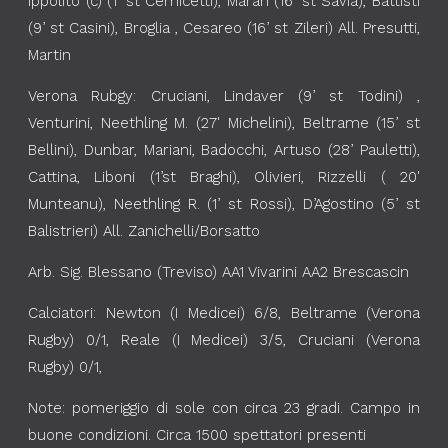
Ippolito (c) (1’ st Cemicetti), Maran (16’ st Savia), Battisti
(9’ st Casini), Broglia , Cesareo (16’ st Zileri) All. Presutti,
Martin
Verona Rubgy: Cruciani, Lindaver (9’ st Todini) ,
Venturini, Neethling M. (27' Michelini), Beltrame (15’ st
Bellini), Dunbar, Mariani, Badocchi, Artuso (28’ Pauletti),
Cattina, Liboni (1’st Braghi), Olivieri, Rizzelli ( 20'
Munteanu), Neethling R. (1’ st Rossi), D’Agostino (5’ st
Balistrieri) All. Zanichelli/Borsatto
Arb. Sig. Blessano (Treviso) AA1 Vivarini AA2 Brescascin
Calciatori: Newton (I Medicei) 6/8, Beltrame (Verona
Rugby) 0/1, Reale (I Medicei) 3/5, Cruciani (Verona
Rugby) 0/1,
Note: pomeriggio di sole con circa 23 gradi. Campo in
buone condizioni. Circa 1500 spettatori presenti