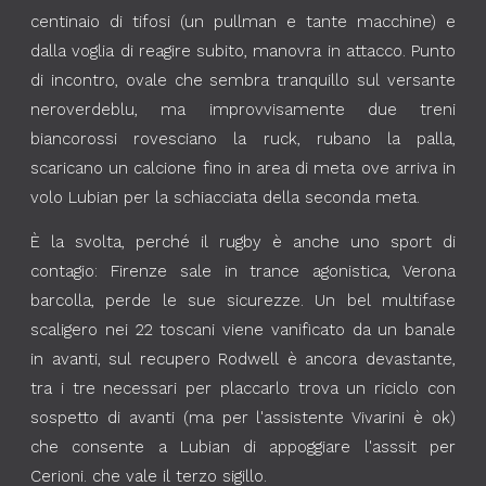
centinaio di tifosi (un pullman e tante macchine) e
dalla voglia di reagire subito, manovra in attacco. Punto
di incontro, ovale che sembra tranquillo sul versante
neroverdeblu, ma improvvisamente due treni
biancorossi rovesciano la ruck, rubano la palla,
scaricano un calcione fino in area di meta ove arriva in
volo Lubian per la schiacciata della seconda meta.
È la svolta, perché il rugby è anche uno sport di
contagio: Firenze sale in trance agonistica, Verona
barcolla, perde le sue sicurezze. Un bel multifase
scaligero nei 22 toscani viene vanificato da un banale
in avanti, sul recupero Rodwell è ancora devastante,
tra i tre necessari per placcarlo trova un riciclo con
sospetto di avanti (ma per l'assistente Vivarini è ok)
che consente a Lubian di appoggiare l'asssit per
Cerioni. che vale il terzo sigillo.