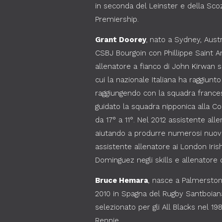
in seconda del Leinster e della Scoz
Premiership.
Grant Doorey
,
nato a Sydney, Austra
CSBJ Bourgoin con Phillippe Saint An
allenatore a fianco di John Kirwan s
cui la nazionale Italiana ha raggiun
raggiungendo con la squadra france
guidato la squadra nipponica alla C
da 17° a 11°. Nel 2012 assistente al
aiutando a produrre numerosi nuovi A
assistente allenatore ai London Iris
Dominguez negli skills e allenatore d
Bruce Hemara
, nasce a Palmerston 
2010 in Spagna del Rugby Santboiana
selezionato per gli All Blacks nel 1
Rennie.