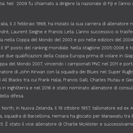
ia. Nel 2009 fu chiamato a dirigere la nazionale di Fiji e l’anno
lia, il 3 febbraio 1968, ha iniziato la sua carriera di allenatore
dré, Laurent Seigne e Francis Leta. L’anno successivo si trasfe
ia nella Coppa del Mondo del 2003 e poi nelle edizioni del 2004 
to il 9° posto del ranking mondiale. Nella stagione 2005-2006 è t
se due qualificazioni della Coppa Europa prima di volare in G
oppa del Mondo 2007, vincendo i campionati PNC nel 2011 e porta
lenatore di John Kirwan con la squadra dei Blues nel Super Rugb
ll Blacks tra cui Frank Halai, Francis Saili, Charles Piutau e Ge
h in Inghilterra e nel 2016 è stato nominato allenatore di cons
ella difesa.
North, in Nuova Zelanda, il 19 ottobre 1957, tallonatore ed ex A
, squadra di Barcellona, Hemara ha giocato per Manawatu tra il
985. È stato il vice allenatore di Charlie McAlister e successiva