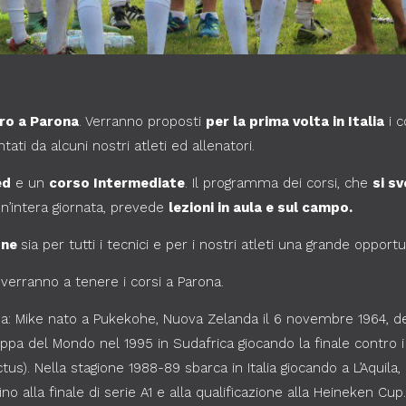
ro a Parona
. Verranno proposti
per la prima volta in Italia
i c
ati da alcuni nostri atleti ed allenatori.
ed
e un
corso Intermediate
. Il programma dei corsi, che
si s
n’intera giornata, prevede
lezioni in aula e sul campo.
one
sia per tutti i tecnici e per i nostri atleti una grande opportu
erranno a tenere i corsi a Parona.
sa: Mike nato a Pukekohe, Nuova Zelanda il 6 novembre 1964, deb
oppa del Mondo nel 1995 in Sudafrica giocando la finale contro i
ctus). Nella stagione 1988-89 sbarca in Italia giocando a L’Aquila
 alla finale di serie A1 e alla qualificazione alla Heineken Cup.