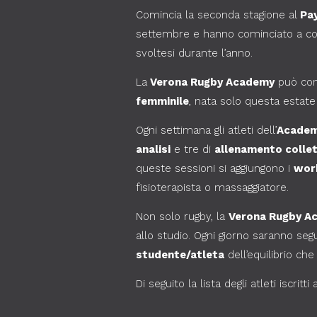
Comincia la seconda stagione al
Pay
settembre e hanno cominciato a cono
svoltesi durante l’anno.
La
Verona Rugby Academy
può con
femminile
, nata solo questa estate
Ogni settimana gli atleti dell’
Acade
analisi
e tre di
allenamento collet
queste sessioni si aggiungono i
wor
fisioterapista o massaggiatore.
Non solo rugby, la
Verona Rugby A
allo studio. Ogni giorno saranno seg
studente/atleta
dell’equilibrio che
Di seguito la lista degli atleti iscritti 