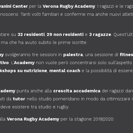
anini Center
per la
Verona Rugby Academy
. I ragazzi e le ra
scersi. Tanti volti familiari e conferme ma anche nuovi atlet
tare su
32 residenti
,
29 non residenti
e
3 ragazze
. Quest’ul
 ma che ha avuto subito le prime iscritte.
my
svolgeranno tre sessioni in
palestra
, una sessione di
fitne
tivo
. L’
Academy
non vuole però concentrarsi solo sull’aspetto te
kshops su nutrizione
,
mental coach
e la possibilità di esser
cademy
punta anche alla
crescita accademica
dei ragazzi da
uiti da
tutor
nello studio pomeridiano in modo da ottimizzare 
 deve esistere tra studio e rugby.
alla
Verona Rugby Academy
per la stagione 2019|2020: