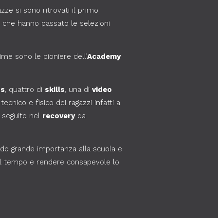
gazze si sono ritrovati il primo
i che hanno passato le selezioni
time sono le pioniere dell’
Academy
ss
, quattro di
skills
, una di
video
cnico e fisico dei ragazzi infatti a
e seguito nel
recovery
da
ndo grande importanza alla scuola e
il tempo e rendere consapevole lo