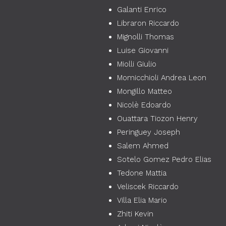
Galanti Enrico
Libraron Riccardo
Mignolli Thomas
Luise Giovanni
Miolli Giulio
Momicchioli Andrea Leon
Mongillo Matteo
Nicolè Edoardo
Ouattara Tiozon Henry
Peringuey Joseph
Salem Ahmed
Sotelo Gomez Pedro Elias
Tedone Mattia
Veliscek Riccardo
Villa Elia Mario
Zhiti Kevin