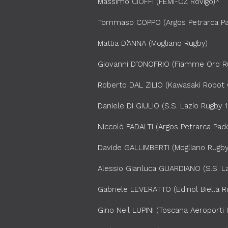
Massimo CIOFFI (FEMI-CZ Rovigo)*
Tommaso COPPO (Argos Petrarca P
Mattia D’ANNA (Mogliano Rugby)
Giovanni D’ONOFRIO (Fiamme Oro R
Roberto DAL ZILIO (Kawasaki Robot 
Daniele DI GIULIO (S.S. Lazio Rugby 
Niccolò FADALTI (Argos Petrarca Pad
Davide GALLIMBERTI (Mogliano Rugby
Alessio Gianluca GUARDIANO (S.S. L
Gabriele LEVERATTO (Edinol Biella R
Gino Neil LUPINI (Toscana Aeroporti I