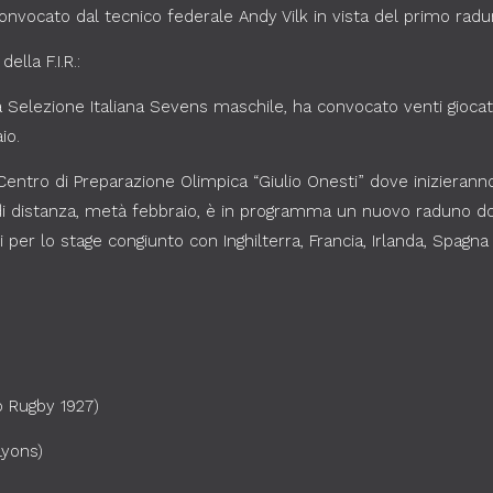
onvocato dal tecnico federale Andy Vilk in vista del primo radu
lla F.I.R.:
a Selezione Italiana Sevens maschile, ha convocato venti giocat
io.
l Centro di Preparazione Olimpica “Giulio Onesti” dove inizieran
 di distanza, metà febbraio, è in programma un nuovo raduno dove
 per lo stage congiunto con Inghilterra, Francia, Irlanda, Spag
 Rugby 1927)
Lyons)