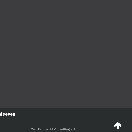
alseven
Web Partner: AP Consulting s.r.l.