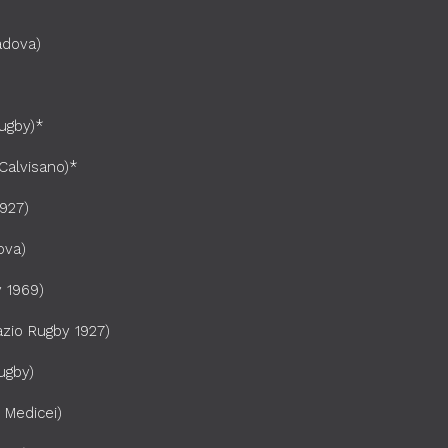
adova)
ugby)*
Calvisano)*
1927)
ova)
 1969)
azio Rugby 1927)
ugby)
 Medicei)