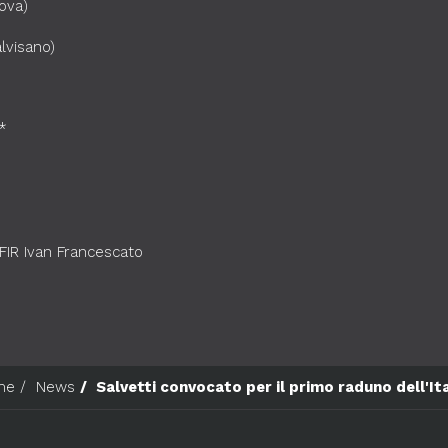
ova)
lvisano)
*
IR Ivan Francescato
me
News
Salvetti convocato per il primo raduno dell'It