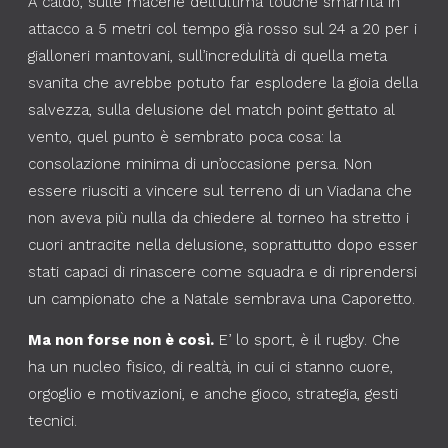
A caldo, sulle macerie dell’ultima touche smarrita in
attacco a 5 metri col tempo già rosso sul 24 a 20 per i
gialloneri mantovani, sull’incredulità di quella meta
svanita che avrebbe potuto far esplodere la gioia della
salvezza, sulla delusione del match point gettato al
vento, quel punto è sembrato poca cosa: la
consolazione minima di un’occasione persa. Non
essere riusciti a vincere sul terreno di un Viadana che
non aveva più nulla da chiedere al torneo ha stretto i
cuori antracite nella delusione, soprattutto dopo esser
stati capaci di rinascere come squadra e di riprendersi
un campionato che a Natale sembrava una Caporetto.
Ma non forse non è così.
E’ lo sport, è il rugby. Che
ha un nucleo fisico, di realtà, in cui ci stanno cuore,
orgoglio e motivazioni, e anche gioco, strategia, gesti
tecnici.