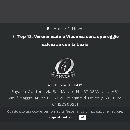
Home
News
Top 12, Verona cade a Viadana: sarà spareggio
salvezza con la Lazio
VERONA RUGBY
Payanini Center - Via San Marco 114 - 37138 Verona (VR)
Via I° Maggio, 141 A/B - 37020 Volargne di Dolcè (VR) - P.IVA
04420960231
+39 045 8536211
Questo sito usa cookie per fornirti un'esperienza di navigazione migliore.
info@veronarugby.it
approfondisci
Web Partner: AP Consulting s.r.l.