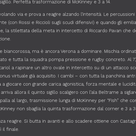
igillo. Perfetta trasformazione di McKinney e 3 a 14.
olando via e prova a reagire alzando l’intensità. Le percussioni d
(con Rossi e Riccioli sugli scudi difensivi) e quando gli emilian
 la stilettata della meta in intercetto di Riccardo Pavan che dep
zione.
ione biancorossa, ma è ancora Verona a dominare. Mischia ordin
o e tutta la squadra pompa pressione e rugby concreto. Al 7’,
tariol a rapinare un altro ovale in intercetto su di un attacco 
e bonus virtuale già acquisito. I cambi – con tutta la panchina a
a giocare con grande carica agonistica, forza mentale e lucidit
 arriva allora il quinto sigillo scaligero con l’ala Beltrame a sig
palla al largo, trasmissione lunga di McKinney per “Fish” che c
McKinney non sbaglia la quinta trasformazione dal corner e 3 a 3
a reagire. Si butta in avanti e allo scadere ottiene con Castag
il finale.