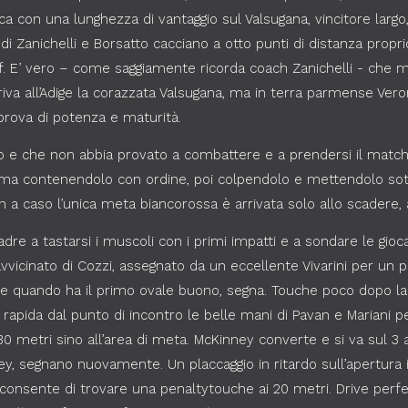
ca con una lunghezza di vantaggio sul Valsugana, vincitore largo
i di Zanichelli e Borsatto cacciano a otto punti di distanza prop
off. E’ vero – come saggiamente ricorda coach Zanichelli - che 
iva all’Adige la corazzata Valsugana, ma in terra parmense Vero
prova di potenza e maturità.
o e che non abbia provato a combattere e a prendersi il match
ma contenendolo con ordine, poi colpendolo e mettendolo sott
 caso l’unica meta biancorossa è arrivata solo allo scadere, a 
uadre a tastarsi i muscoli con i primi impatti e a sondare le gioca
vvicinato di Cozzi, assegnato da un eccellente Vivarini per un 
 e quando ha il primo ovale buono, segna. Touche poco dopo l
ta rapida dal punto di incontro le belle mani di Pavan e Mariani
30 metri sino all’area di meta. McKinney converte e si va sul 3 a 7
y, segnano nuovamente. Un placcaggio in ritardo sull’apertura 
onsente di trovare una penaltytouche ai 20 metri. Drive perfe