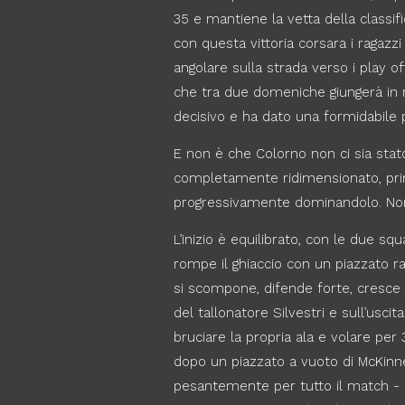
35 e mantiene la vetta della classifi
con questa vittoria corsara i ragazz
angolare sulla strada verso i play 
che tra due domeniche giungerà in r
decisivo e ha dato una formidabile 
E non è che Colorno non ci sia stat
completamente ridimensionato, pri
progressivamente dominandolo. Non a
L’inizio è equilibrato, con le due sq
rompe il ghiaccio con un piazzato ra
si scompone, difende forte, cresce
del tallonatore Silvestri e sull’usci
bruciare la propria ala e volare per 
dopo un piazzato a vuoto di McKinne
pesantemente per tutto il match - c