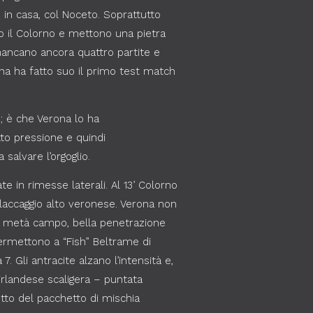
, in casa, col Noceto. Soprattutto
rio il Colorno e mettono una pietra
mancano ancora quattro partite e
na ha fatto suo il primo test match
; è che Verona lo ha
o pressione e quindi
salvare l’orgoglio.
te in rimesse laterali. Al 13’ Colorno
placcaggio alto veronese. Verona non
a metà campo, bella penetrazione
 permettono a “Fish” Beltrame di
. Gli antracite alzano l’intensità e,
irlandese scaligera – puntata
tto del pacchetto di mischia