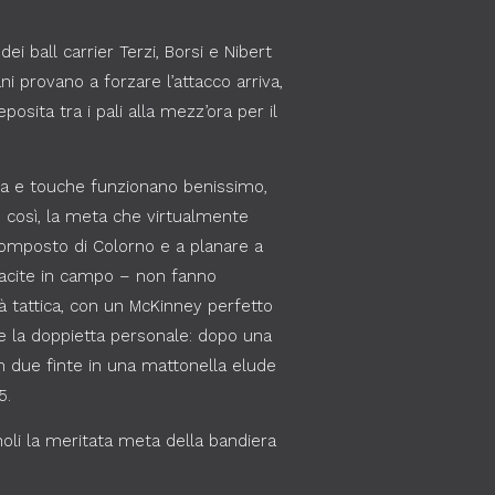
ei ball carrier Terzi, Borsi e Nibert
i provano a forzare l’attacco arriva,
osita tra i pali alla mezz’ora per il
ata e touche funzionano benissimo,
 così, la meta che virtualmente
scomposto di Colorno e a planare a
ntracite in campo – non fanno
à tattica, con un McKinney perfetto
lare la doppietta personale: dopo una
on due finte in una mattonella elude
5.
noli la meritata meta della bandiera