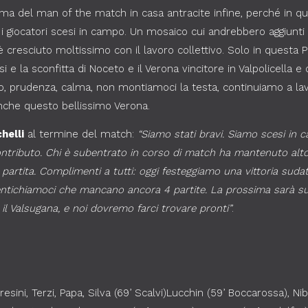
lma del man of the match in casa antracite infine, perché in q
i giocatori scesi in campo. Un mosaico cui andrebbero aggiunti st
 cresciuto moltissimo con il lavoro collettivo. Solo in questa Po
i e la sconfitta di Noceto e il Verona vincitore in Valpolicella e
o, prudenza, calma, non montiamoci la testa, continuiamo a lav
anche questo bellissimo Verona.
helli
al termine del match:
“Siamo stati bravi. Siamo scesi in
contributo. Chi è subentrato in corso di match ha mantenuto alto il
 partita. Complimenti a tutti: oggi festeggiamo una vittoria su
ntichiamoci che mancano ancora 4 partite. La prossima sarà sub
 il Valsugana, e noi dovremo farci trovare pronti”
.
resini, Terzi, Papa, Silva (69’ Scalvi)Lucchin (59’ Boccarossa), Nibe