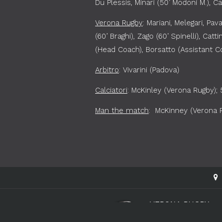
Du Plessis, Minari (50’ Modoni M.), Ca
Verona Rugby
: Mariani, Melegari, Pav
(60’ Braghi), Zago (60’ Spinelli), Cattin
(Head Coach), Borsatto (Assistant Co
Arbitro
: Vivarini (Padova)
Calciatori
: McKinley (Verona Rugby); 
Man the match
: McKinney (Verona 
VERONA RUGBY
Payanini Center - Via