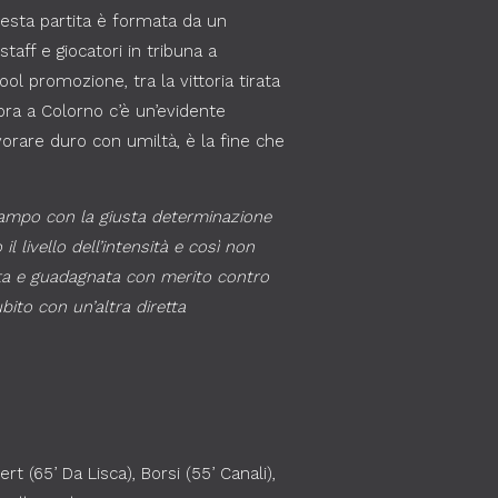
uesta partita è formata da un
aff e giocatori in tribuna a
ol promozione, tra la vittoria tirata
 ora a Colorno c’è un’evidente
orare duro con umiltà, è la fine che
 campo con la giusta determinazione
 livello dell’intensità e così non
data e guadagnata con merito contro
ito con un’altra diretta
rt (65’ Da Lisca), Borsi (55’ Canali),