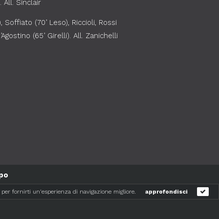
All. Sinclair
 Soffiato (70’ Leso), Riccioli, Rossi
Agostino (65’ Girelli). All. Zanichelli
mpo
 per fornirti un'esperienza di navigazione migliore.
approfondisci
Web Partner: AP Consulting s.r.l.
Powered by Interagisco®