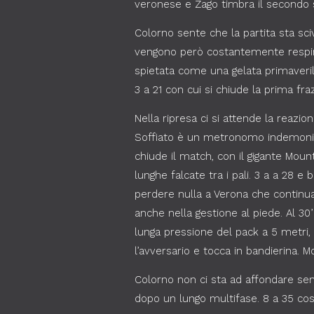
veronese e Zago timbra il secondo s
Colorno sente che la partita sta sciv
vengono però costantemente respinte 
spietata come una gelata primaverile,
3 a 21 con cui si chiude la prima fra
Nella ripresa ci si attende la reaz
Soffiato è un metronomo indemoniat
chiude il match, con il gigante Moun
lunghe falcate tra i pali. 3 a a 28 
perdere nulla a Verona che continua 
anche nella gestione al piede. Al 30’
lunga pressione del pack a 5 metri, 
l’avversario e tocca in bandierina. 
Colorno non ci sta ad affondare senz
dopo un lungo multifase. 8 a 35 così 