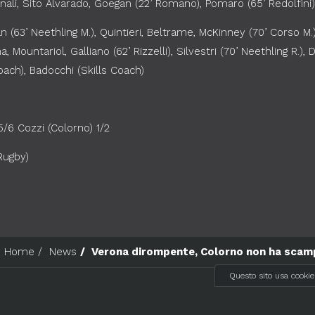
nali, Sito Alvarado, Goegan (22’ Romano), Pomaro (65’ Redolfini). 
an (63’ Neethling M.), Quintieri, Beltrame, McKinney (70’ Corso M.),
a, Mountariol, Galliano (62’ Rizzelli), Silvestri (70’ Neethling R.), D’
ach), Badocchi (Skills Coach)
5/6 Cozzi (Colorno) 1/2
Rugby)
Home
News
Verona dirompente, Colorno non ha sca
Questo sito usa cookie
 San Marco 114 - 37138 Verona (VR)