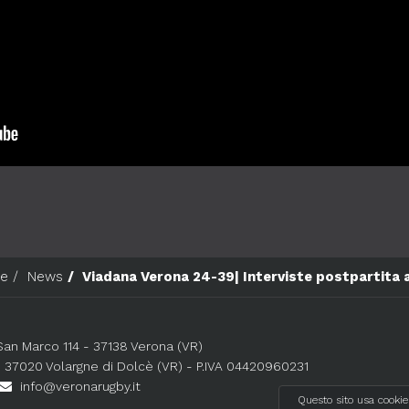
e
News
Viadana Verona 24-39| Interviste postpartita 
 San Marco 114 - 37138 Verona (VR)
 - 37020 Volargne di Dolcè (VR) - P.IVA 04420960231
info@veronarugby.it
Questo sito usa cookie