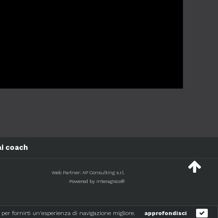
ai coach
Web Partner: AP Consulting s.r.l.
Powered by Interagisco®
 per fornirti un'esperienza di navigazione migliore.
approfondisci