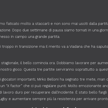
mo faticato molto a staccarli e non sono mai usciti dalla parti
stazione. Dopo due settimane di pausa siamo tornati in una gio
esso in campo una grande partita.
troppo in transizione ma il merito va a Viadana che ha saputo
 stagionale, il bello comincia ora. Dobbiamo lavorare per aument
 nostro gioco. Questa tre partite serviranno soprattutto a ques
i giocatori importanti, Mirko Belloni ha segnato tre mete, man
un “X factor” che ci può regalare punti. Molto emozionante anc
di lavoro duro per recuperare dall’incidente. È stato bello fargl
rugby e aumentare sempre più la resistenza per arrivare pronto 